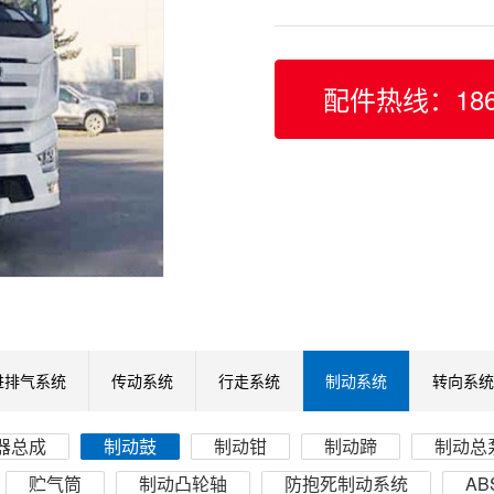
配件热线：1865
进排气系统
传动系统
行走系统
制动系统
转向系统
器总成
制动鼓
制动钳
制动蹄
制动总
贮气筒
制动凸轮轴
防抱死制动系统
AB