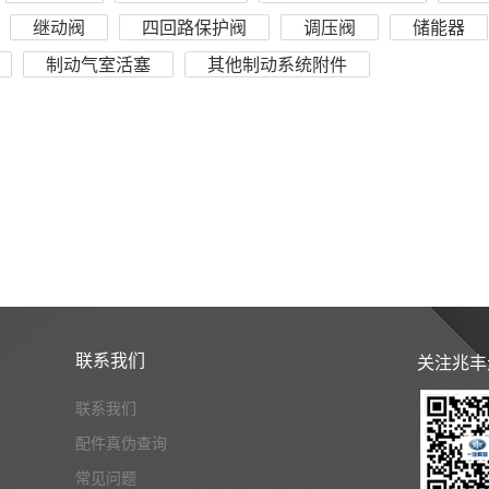
继动阀
四回路保护阀
调压阀
储能器
制动气室活塞
其他制动系统附件
联系我们
关注兆丰
联系我们
配件真伪查询
常见问题