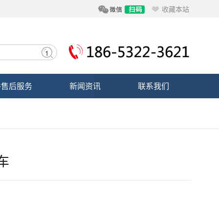
收藏本站
件售后服务
新闻资讯
联系我们
车