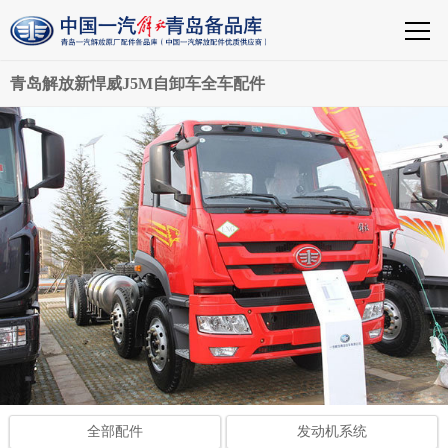
青岛解放新悍威J5M自卸车全车配件
全部配件
发动机系统