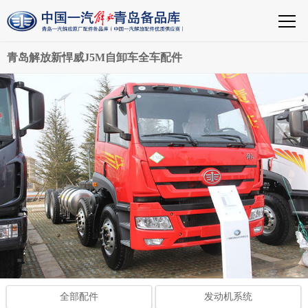
青岛解放新悍威J5M自卸车全车配件
全部配件
发动机系统