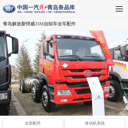
青岛解放新悍威J5M自卸车全车配件
全部配件
发动机系统