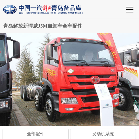
青岛解放新悍威J5M自卸车全车配件
全部配件
发动机系统