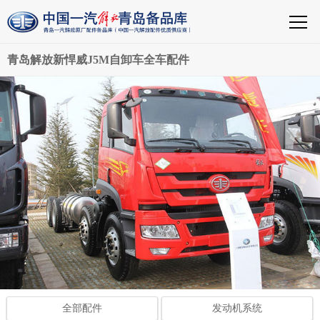
青岛解放新悍威J5M自卸车全车配件
全部配件
发动机系统